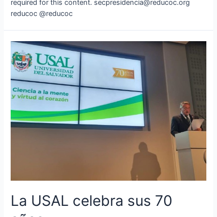
required for this content. secpresidencia@reducoc.org
reducoc @reducoc
La
USAL
celebra
sus
70
años
La USAL celebra sus 70