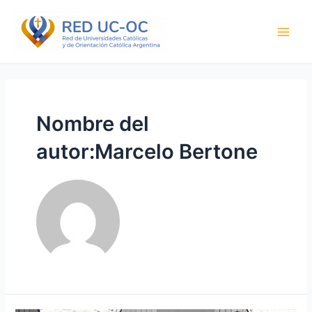
Ir
Paginación
Main
al
de
Men
contenido
entradas
Nombre del
autor:Marcelo Bertone