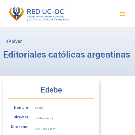
Ir
Main
al
Men
contenido
Volver
Editoriales católicas argentinas
Edebe
Nombre:
Edebe
Director:
(Salesianos)
Dirección:
Don Bosco 4069