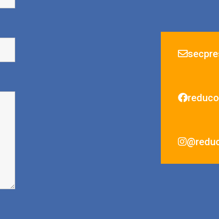
secpre
reduco
@redu