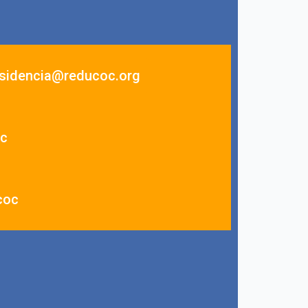
sidencia@reducoc.org
c
coc