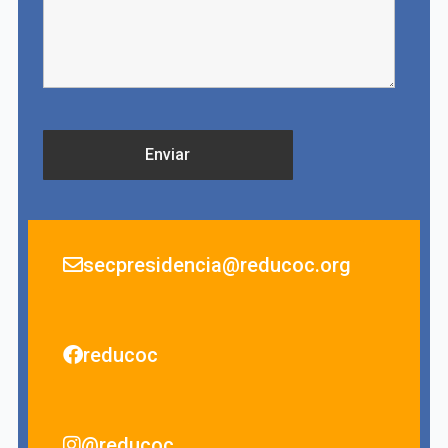
secpresidencia@reducoc.org
reducoc
@reducoc