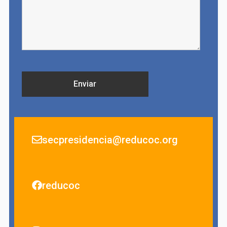
secpresidencia@reducoc.org
reducoc